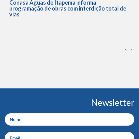
Conasa Águas de Itapema informa
programação de obras com interdição total de
vias
<
>
Conteúdo
Newsletter
do
rodapé