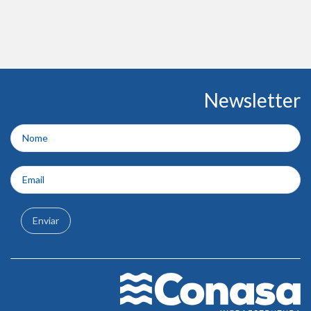
Conteúdo
Newsletter
do
rodapé
Enviar