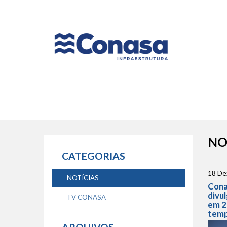
Naveg
princip
NO
CATEGORIAS
18 De
NOTÍCIAS
Cona
divu
TV CONASA
em 2
tem