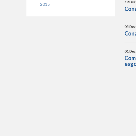
19 Dez
2015
Cona
05 Dez
Cona
01 Dez
Comu
esgo