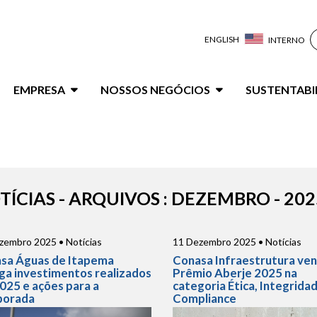
ENGLISH
INTERNO
ação
EMPRESA
NOSSOS NEGÓCIOS
SUSTENTABI
al
TÍCIAS - ARQUIVOS : DEZEMBRO - 202
zembro 2025 • Notícias
11 Dezembro 2025 • Notícias
sa Águas de Itapema
Conasa Infraestrutura ve
lga investimentos realizados
Prêmio Aberje 2025 na
025 e ações para a
categoria Ética, Integrida
porada
Compliance