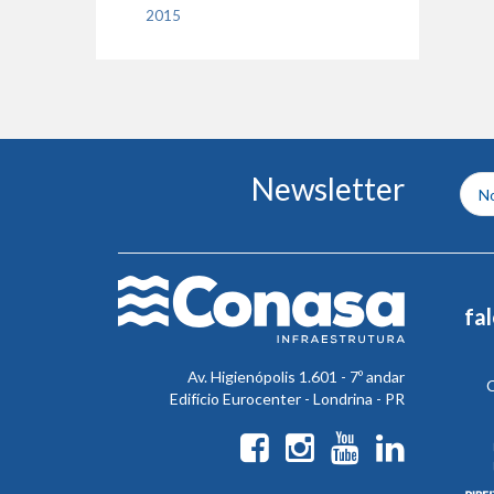
2015
Conteúdo
Newsletter
do
rodapé
fa
Av. Higienópolis 1.601 - 7º andar
C
Edifício Eurocenter - Londrina - PR