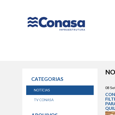
Naveg
princip
NO
CATEGORIAS
08 Se
NOTÍCIAS
CON
FIL
TV CONASA
PAR
QUI