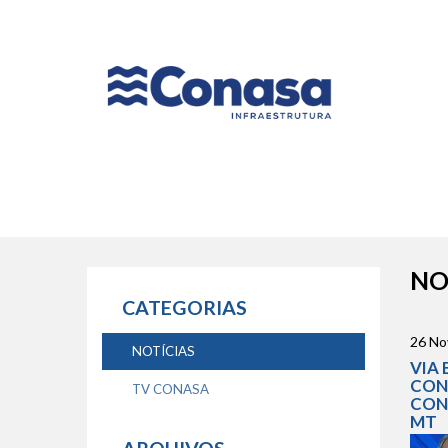
Naveg
princip
NO
CATEGORIAS
26 No
NOTÍCIAS
VIA 
CONA
TV CONASA
CON
MT