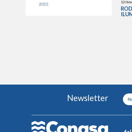
12 Nov
2015
ROD
ILU
Conteúdo
Newsletter
do
rodapé
fa