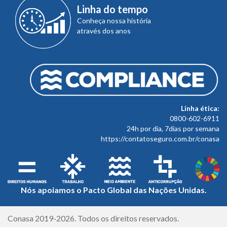
Linha do tempo
Conheça nossa história
através dos anos
Linha ética:
0800-602-6911
24h por dia, 7dias por semana
https://contatoseguro.com.br/conasa
Nós apoiamos o Pacto Global das Nações Unidas.
Créditos
Conasa 2019-2026. Todos os direitos reservados.