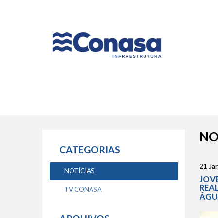
Naveg
princip
NO
CATEGORIAS
21 Jan
NOTÍCIAS
JOV
REA
TV CONASA
ÁGU