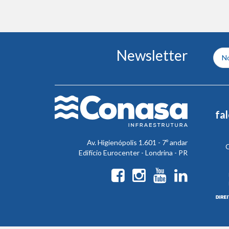
Conteúdo
Newsletter
do
rodapé
fa
Av. Higienópolis 1.601 - 7º andar
C
Edifício Eurocenter - Londrina - PR