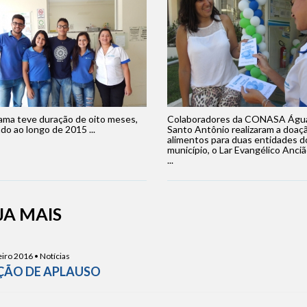
ama teve duração de oito meses,
Colaboradores da CONASA Águ
ado ao longo de 2015 ...
Santo Antônio realizaram a doaç
alimentos para duas entidades d
município, o Lar Evangélico Anciã
...
JA MAIS
iro 2016 • Notícias
ÃO DE APLAUSO