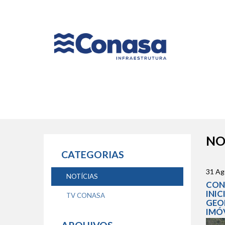
Naveg
princip
NO
CATEGORIAS
31 Ag
NOTÍCIAS
CON
INI
TV CONASA
GEO
IMÓ