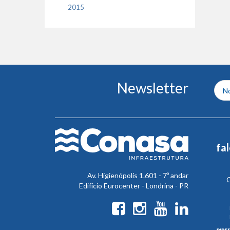
2015
Conteúdo
Newsletter
do
rodapé
fa
Av. Higienópolis 1.601 - 7º andar
C
Edifício Eurocenter - Londrina - PR