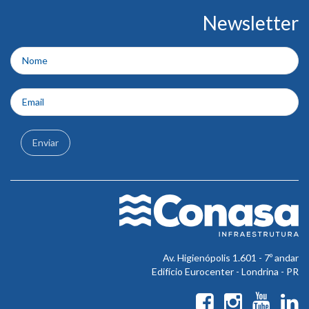
Conteúdo
Newsletter
do
rodapé
Enviar
Av. Higienópolis 1.601 - 7º andar
Edifício Eurocenter - Londrina - PR